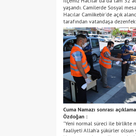
İlçemiz Hacılar'da da tam 32 a
yaşandı. Camilerde Sosyal mesaf
Hacılar Camiikebir'de açık alan
tarafından vatandaşa dezenfekt
Cuma Namazı sonrası açıklamal
Özdoğan :
"Yeni normal süreci ile birlikte
faaliyeti Allah’a şükürler ols