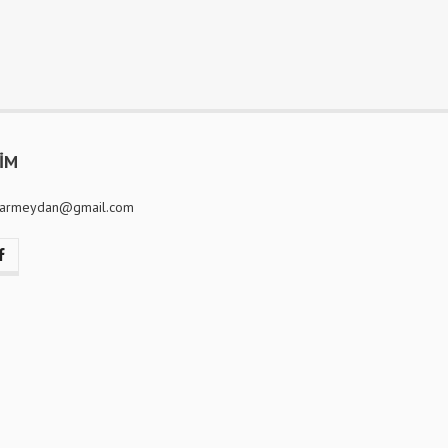
ŞİM
ilarmeydan@gmail.com