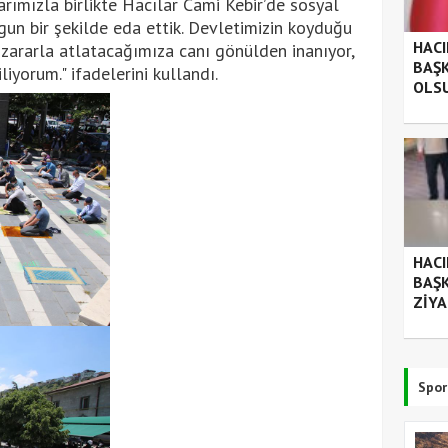
ımızla birlikte Hacılar Cami Kebir’de sosyal
gun bir şekilde eda ettik. Devletimizin koyduğu
HACI
z zararla atlatacağımıza canı gönülden inanıyor,
BAŞK
iyorum." ifadelerini kullandı.
OLSU
HACI
BAŞK
ZİYA
Spor