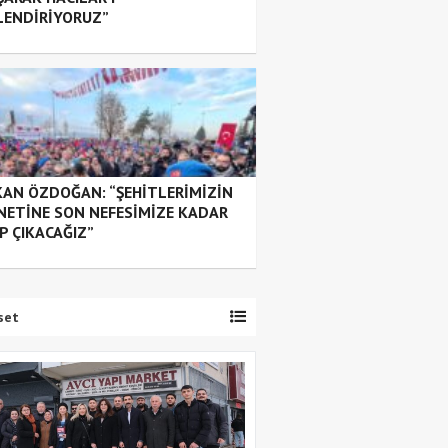
LENDİRİYORUZ”
AN ÖZDOĞAN: “ŞEHİTLERİMİZİN
NETİNE SON NEFESİMİZE KADAR
P ÇIKACAĞIZ”
set