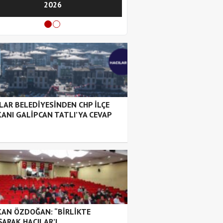
2026
Başkan adaylığını açı
LAR BELEDİYESİNDEN CHP İLÇE
ANI GALİPCAN TATLI’YA CEVAP
AN ÖZDOĞAN: “BİRLİKTE
ŞARAK HACILAR’I