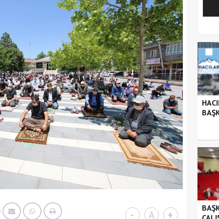
1
2
HACI
BAŞK
BAŞK
-
A
+
ÇALI