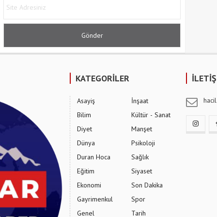
KATEGORİLER
İLETİ
hac
Asayiş
İnşaat
Bilim
Kültür - Sanat
Diyet
Manşet
Dünya
Psikoloji
Duran Hoca
Sağlık
Eğitim
Siyaset
Ekonomi
Son Dakika
Gayrimenkul
Spor
Genel
Tarih