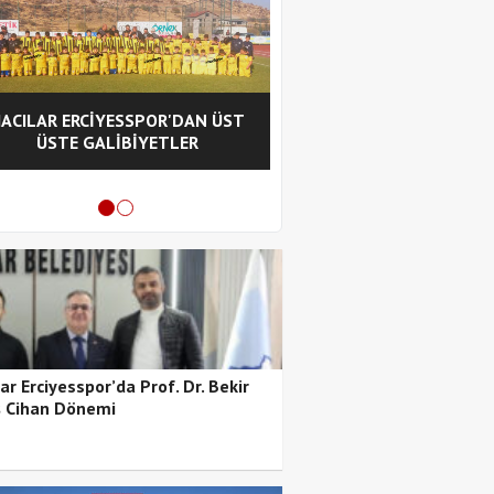
ACILAR ERCİYESSPOR'DAN ÜST
HACILAR ERCİYESSPOR A
ÜSTE GALİBİYETLER
YENİ TEKNİK EKİBİYLE 
VERDİ
ar Erciyesspor’da Prof. Dr. Bekir
ş Cihan Dönemi