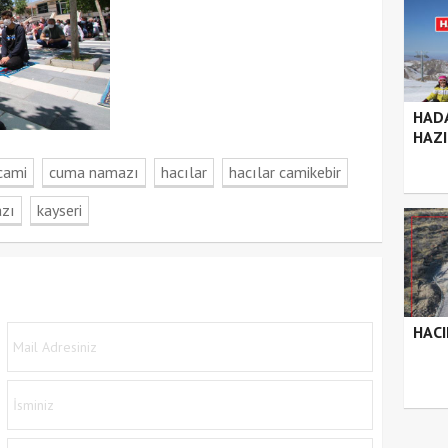
HADA
HAZ
cami
cuma namazı
hacılar
hacılar camikebir
azı
kayseri
HAC