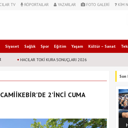
CILAR TV
RÖPORTAJLAR
YAZARLAR
FOTO GALERİ
KİM N
Siyaset
Sağlık
Spor
Eğitim
Yaşam
Kültür – Sanat
Tek
R
Nursaçan Ailesinin Acı Günü
Son 
CAMİİKEBİR'DE 2'İNCİ CUMA