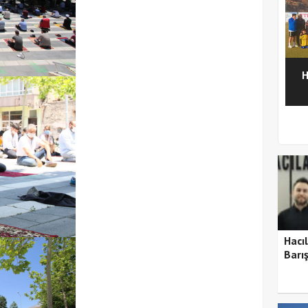
H
1
2
Hacıl
Barı