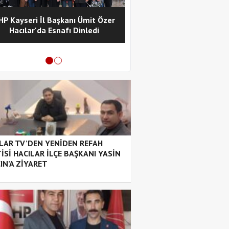
HP Kayseri İl Başkanı Ümit Özer
Hacılar Kaymakamı Cüney
Hacılar'da Esnafı Dinledi
CHP Hacılar İlçe Başkan
Ziyaret Etti
LAR TV’DEN YENİDEN REFAH
İSİ HACILAR İLÇE BAŞKANI YASİN
IN’A ZİYARET