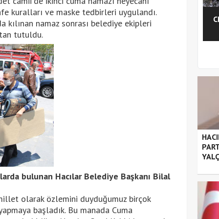
det camii'de ikinci cuma namazı heyecanı
e kuralları ve maske tedbirleri uygulandı.
C
da kılınan namaz sonrası belediye ekipleri
an tutuldu.
1
2
HACI
PART
YALÇ
arda bulunan Hacılar Belediye Başkanı Bilal
 millet olarak özlemini duyduğumuz birçok
un yapmaya başladık. Bu manada Cuma