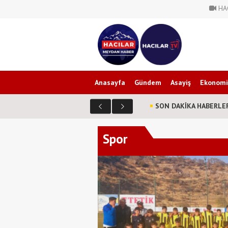
HA
Anasayfa
Gündem
Asayiş
Ekonomi
SON DAKİKA HABERLE
Spor