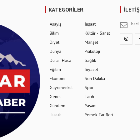
KATEGORİLER
İLETİ
hac
Asayiş
İnşaat
Bilim
Kültür - Sanat
Diyet
Manşet
Dünya
Psikoloji
Duran Hoca
Sağlık
Eğitim
Siyaset
Ekonomi
Son Dakika
Gayrimenkul
Spor
Genel
Tarih
Gündem
Yaşam
Hukuk
Yemek Tarifleri