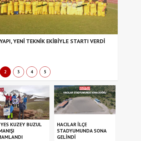
API, YENİ TEKNİK EKİBİYLE STARTI VERDİ
2
3
4
5
İYES KUZEY BUZUL
HACILAR İLÇE
MANIŞI
STADYUMUNDA SONA
MAMLANDI
GELİNDİ