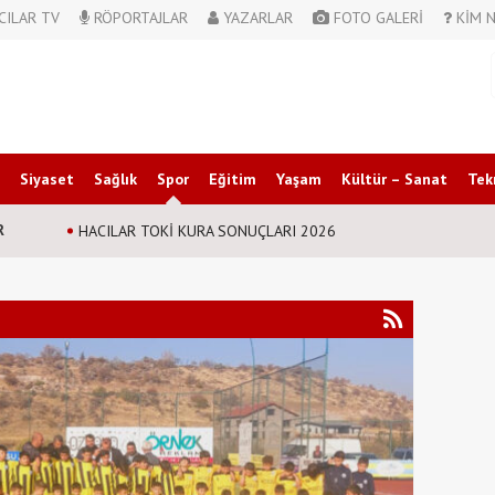
CILAR TV
RÖPORTAJLAR
YAZARLAR
FOTO GALERİ
KİM N
Siyaset
Sağlık
Spor
Eğitim
Yaşam
Kültür – Sanat
Tek
R
HACILAR TOKİ KURA SONUÇLARI 2026