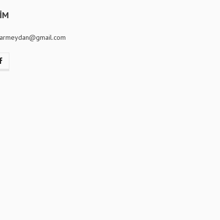
ŞİM
ilarmeydan@gmail.com