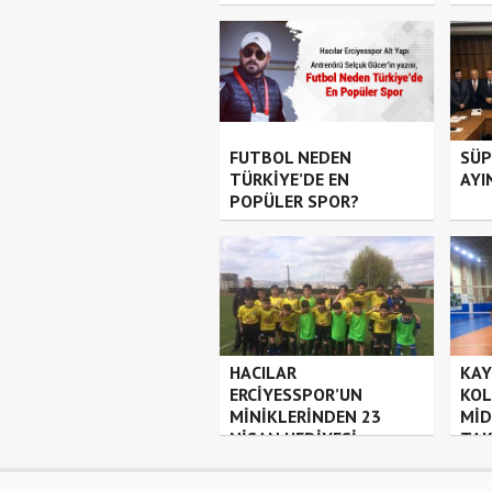
FUTBOL NEDEN
SÜP
TÜRKİYE’DE EN
AYI
POPÜLER SPOR?
HACILAR
KAY
ERCİYESSPOR’UN
KOL
MİNİKLERİNDEN 23
MİD
NİSAN HEDİYESİ
TAK