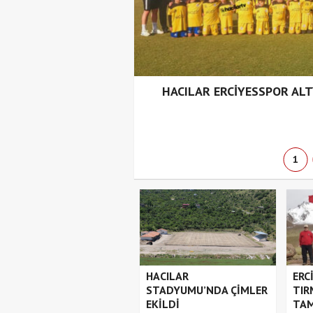
LİBİYETLER
HACILAR ERCİYESSPOR ALTY
1
HACILAR
ERC
STADYUMU’NDA ÇİMLER
TIR
EKİLDİ
TA