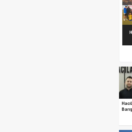
H
1
2
Hacıl
Barı