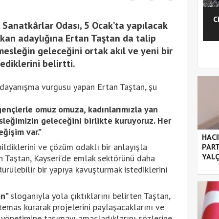
C
 Sanatkârlar Odası, 5 Ocak’ta yapılacak
kan adaylığına Ertan Taştan da talip
mesleğin geleceğini ortak akıl ve yeni bir
1
2
diklerini belirtti.
e dayanışma vurgusu yapan Ertan Taştan, şu
gençlerle omuz omuza, kadınlarımızla yan
sleğimizin geleceğini birlikte kuruyoruz. Her
ğişim var.”
HACI
ldiklerini ve çözüm odaklı bir anlayışla
PART
YALÇ
en Taştan, Kayseri’de emlak sektörünü daha
rülebilir bir yapıya kavuşturmak istediklerini
on”
sloganıyla yola çıktıklarını belirten Taştan,
temas kurarak projelerini paylaşacaklarını ve
 yönetimine taşımayı amaçladıklarını sözlerine