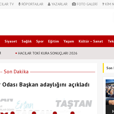
CILAR TV
RÖPORTAJLAR
YAZARLAR
FOTO GALERİ
KİM N
Siyaset
Sağlık
Spor
Eğitim
Yaşam
Kültür – Sanat
Tek
R
Nursaçan Ailesinin Acı Günü
Son 
Son Dakika
r Odası Başkan adaylığını açıkladı