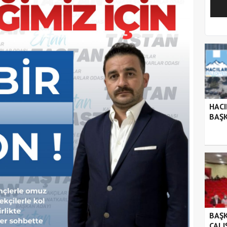
1
2
HACI
BAŞK
BAŞK
ÇALI