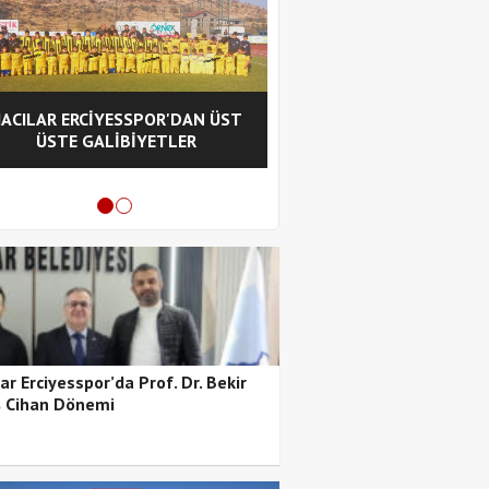
ACILAR ERCİYESSPOR'DAN ÜST
HACILAR ERCİYESSPOR A
ÜSTE GALİBİYETLER
YENİ TEKNİK EKİBİYLE 
VERDİ
ar Erciyesspor’da Prof. Dr. Bekir
ş Cihan Dönemi