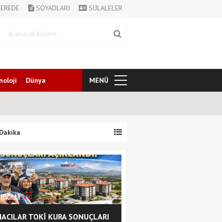
EREDE
SOYADLARI
SÜLALELER
noloji
Dünya
MENÜ
Dakika
HACILAR TOKİ KURA SONUÇLARI
Ertan Taştan, Emlakçıla