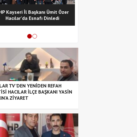
HP Kayseri İl Başkanı Ümit Özer
Hacılar Kaymakamı Cüney
Hacılar'da Esnafı Dinledi
CHP Hacılar İlçe Başkan
Ziyaret Etti
LAR TV’DEN YENİDEN REFAH
İSİ HACILAR İLÇE BAŞKANI YASİN
IN’A ZİYARET