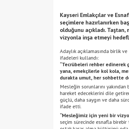
Kayseri Emlakçılar ve Esnaf
seçimlere hazırlanırken baş
olduğunu açıkladı. Taştan, 
vizyonla inşa etmeyi hedefle
Adaylık açıklamasında birlik v
ifadeleri kullandı:
“Tecrübeleri rehber edinerek 
yana, emekçilerle kol kola, me
durakta umut, her sohbette de
Mesleğin sorunlarını yakından bi
hareket edeceklerini dile getir
güçlü, daha saygın ve daha sürdü
ifade etti.
“Mesleğimiz için yeni bir vizy
seçim sürecinde esnafla birebir 
ortak karar alma kültürünü oda