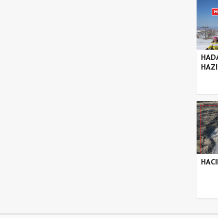
HADA
HAZ
HAC