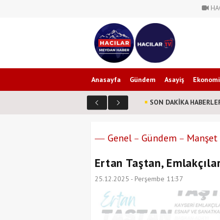
HA
Anasayfa
Gündem
Asayiş
Ekonomi
SON DAKİKA HABERLE
HACILAR TOKİ KURA SONUÇLARI 2026
Genel
Gündem
Manşet
Ertan Taştan, Emlakçıla
25.12.2025 - Perşembe 11:37