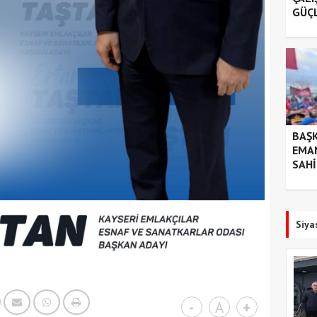
GÜÇ
BAŞK
EMA
SAHİ
Siya
-
A
+