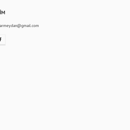
ŞİM
ilarmeydan@gmail.com