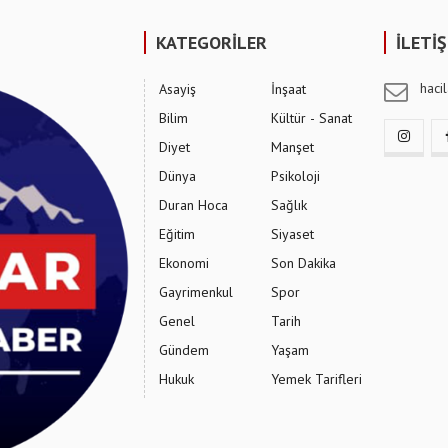
KATEGORİLER
İLETİ
hac
Asayiş
İnşaat
Bilim
Kültür - Sanat
Diyet
Manşet
Dünya
Psikoloji
Duran Hoca
Sağlık
Eğitim
Siyaset
Ekonomi
Son Dakika
Gayrimenkul
Spor
Genel
Tarih
Gündem
Yaşam
Hukuk
Yemek Tarifleri