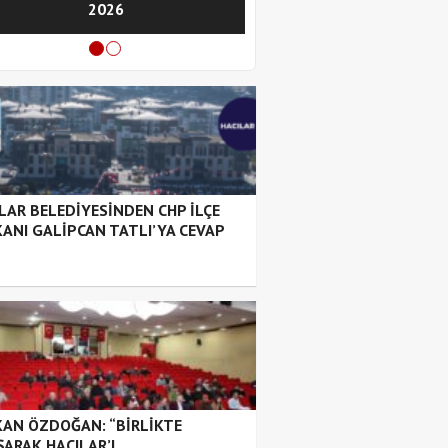
2026
Başkan adaylığını açı
LAR BELEDİYESİNDEN CHP İLÇE
ANI GALİPCAN TATLI’YA CEVAP
AN ÖZDOĞAN: “BİRLİKTE
ŞARAK HACILAR’I