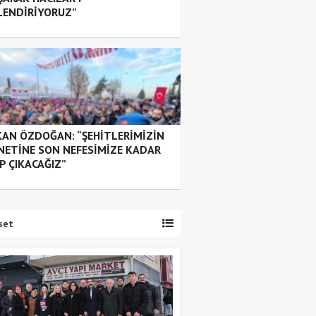
LENDİRİYORUZ”
AN ÖZDOĞAN: “ŞEHİTLERİMİZİN
NETİNE SON NEFESİMİZE KADAR
P ÇIKACAĞIZ”
set