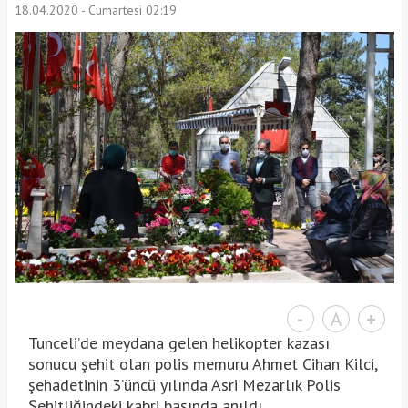
18.04.2020 - Cumartesi 02:19
-
A
+
Tunceli’de meydana gelen helikopter kazası
sonucu şehit olan polis memuru Ahmet Cihan Kilci,
şehadetinin 3’üncü yılında Asri Mezarlık Polis
Şehitliğindeki kabri başında anıldı.