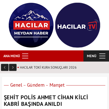
ANA MENÜ
MENÜ
Nursaçan Ailesinin Acı Günü
Genel
Gündem
Manşet
ŞEHİT POLİS AHMET CİHAN KİLCİ
KABRİ BAŞINDA ANILDI