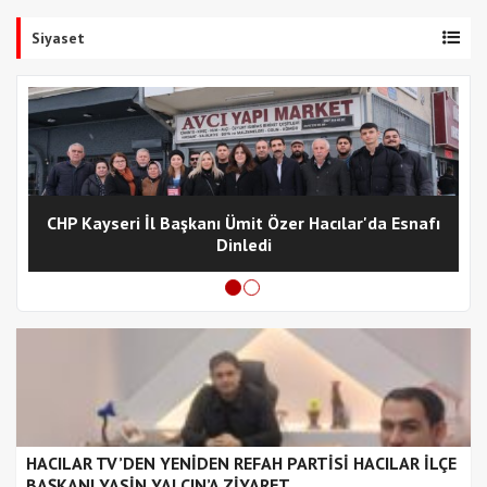
Siyaset
CHP Kayseri İl Başkanı Ümit Özer Hacılar'da Esnafı
Dinledi
HACILAR TV’DEN YENİDEN REFAH PARTİSİ HACILAR İLÇE
BAŞKANI YASİN YALÇIN’A ZİYARET