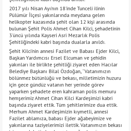
2017 yılı Nisan Ayı’nın 18’inde Tunceli ilinin
Pülümür İlçesi yakınlarında meydana gelen
helikopter kazasında şehit olan 12 kişi arasında
bulunan Şehit Polis Ahmet Cihan Kilci, şehadetinin
3’üncü yılında Kayseri Asri Mezarlık Polis
Şehitliğindeki kab
ri başında dualarla anıldı.
Şehit Kilci’nin annesi Fazilet ve Babası Ejder Kilci,
Başkan Yardımcısı Ersel Elcuman ve şehidin
yakınları ile birlikte şehitliği ziyaret eden Hacılar
Belediye Başkanı Bilal Özdoğan, “Vatanımızın
bölünmez bütünlüğü ve bekası, milletimizin huzuru
için gece gündüz vatanın her yerinde görev
yaparken şehadete eren kahraman polis memuru
hemşerimiz Ahmet Cihan Kilci Kardeşimizi kabri
başında ziyaret ettik. Tüm şehitlerimize dua ettik.
Merhum Ahmet Kardeşimizin kıymetli, annesi
Fazilet ablamıza, babası Ejder ağabeyimize ve
yakınlarına taziyelerimizi ilettik. Vatanımızın bekası